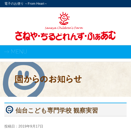
電子のお便り ～From Heart～
→ MENU
仙台こども専門学校 観察実習
投稿日：
2019年9月17日