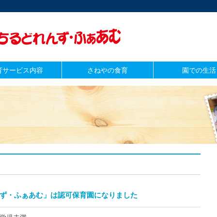
育サービス内容
さねやの食育
園での生活
れんず・ふぁあむ」は認可保育園になりました