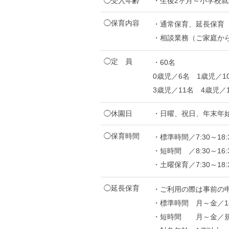
◯受入年齢
・生後2ヶ月～小学校
◯保育内容
・通常保育、延長保育
・相談業務（ご家庭か
◯定 員
・60名
0歳児／6名 1歳児／1
3歳児／11名 4歳児／
◯休園日
・日曜、祝日、年末年始（1
◯保育時間
・標準時間／7:30～1
・短時間 ／8:30～1
・土曜保育／7:30～18
◯延長保育
・ご利用の際は事前の
・標準時間 月～金／18:
・短時間 月～金／規