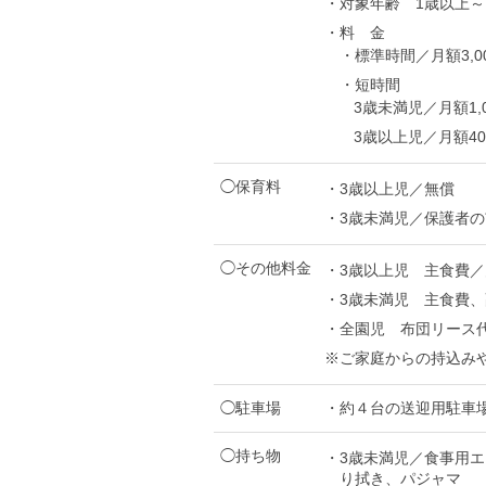
・対象年齢 1歳以上～
・料 金
・標準時間／月額3,
・短時間
3歳未満児／月額1,
3歳以上児／月額4
◯保育料
・3歳以上児／無償
・3歳未満児／保護者
◯その他料金
・3歳以上児
主食費／月
・3歳未満児
主食費、
・全園児
布団リース代
※ご家庭からの持込み
◯駐車場
・約４台の送迎用駐車
◯持ち物
・3歳未満児／食事用
り拭き、パジャマ