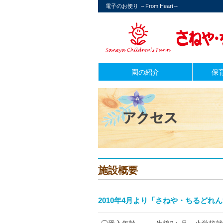
電子のお便り ～From Heart～
園の紹介
保
施設概要
2010年4月より「さねや・ちるど