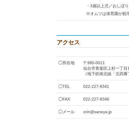
・3歳以上児／おしぼ
※オムツは保育園が処
アクセス
◯所在地
〒980-0011
仙台市青葉区上杉一丁目1
（地下鉄南北線「北四番
◯TEL
022-227-8341
◯FAX
022-227-8346
◯メール
orin@saneya.jp